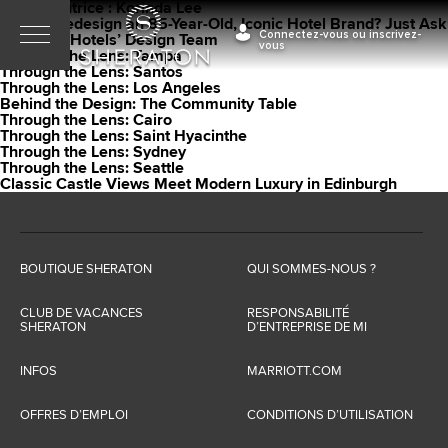
Auteur/autrice :
Korinda Lee
How to Redesign an 85-Year-Old, Iconic Hotel Brand? Just Ask
Connectez-vous ou inscrivez-
Sheraton Hotels’ Design Team
vous
Through the Lens: Tampa
Through the Lens: Santos
Through the Lens: Los Angeles
Behind the Design: The Community Table
Through the Lens: Cairo
Through the Lens: Saint Hyacinthe
Through the Lens: Sydney
Through the Lens: Seattle
Classic Castle Views Meet Modern Luxury in Edinburgh
BOUTIQUE SHERATON
QUI SOMMES-NOUS ?
CLUB DE VACANCES
RESPONSABILITÉ
SHERATON
D’ENTREPRISE DE MI
INFOS
MARRIOTT.COM
OFFRES D’EMPLOI
CONDITIONS D’UTILISATION